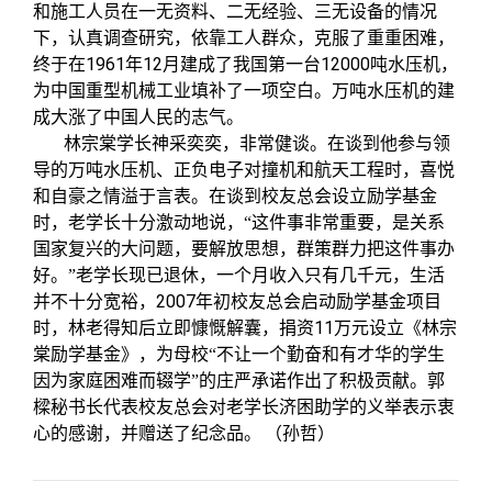
校友文苑
三创大赛
会长致辞
和施工人员在一无资料、二无经验、三无设备的情况
下，认真调查研究，依靠工人群众，克服了重重困难，
1961
12
12000
终于在
年
月建成了我国第一台
吨水压机，
校友讲坛
实用信息
总会章程
为中国重型机械工业填补了一项空白。万吨水压机的建
成大涨了中国人民的志气。
校友视界
理事会名单
林宗棠学长神采奕奕，非常健谈。在谈到他参与领
导的万吨水压机、正负电子对撞机和航天工程时，喜悦
和自豪之情溢于言表。在谈到校友总会设立励学基金
制度法规
时，老学长十分激动地说，“这件事非常重要，是关系
国家复兴的大问题，要解放思想，群策群力把这件事办
联系我们
好。”老学长现已退休，一个月收入只有几千元，生活
2007
并不十分宽裕，
年初校友总会启动励学基金项目
11
时，林老得知后立即慷慨解囊，捐资
万元设立《林宗
棠励学基金》，为母校“不让一个勤奋和有才华的学生
因为家庭困难而辍学”的庄严承诺作出了积极贡献。郭
樑秘书长代表校友总会对老学长济困助学的义举表示衷
心的感谢，并赠送了纪念品。
（孙哲）