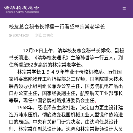
兴趣群体
捐赠方法
西南联大校友会
义工计划
校友总会秘书长郭樑一行看望林宗棠老学长
2007-12-28
|
浏览
2618
次
媒体平台
12
28日上午
月
，清华校友总会秘书长郭樑、副秘
书长翦进、《清华校友通讯》主编孙哲等一行五人，到
百年清华
《清华校友通讯》
82
住所看望
岁高龄的林宗棠老学长。
林宗棠学长１９４９年毕业于母校机械系。历任国
家科委高能物理工程指挥部总工程师，国务院重大技术
校友服务
《水木清华》
清华人物
装备领导小组副组长兼办公室主任，国务院机电产品出
口办公室主任，国家经委副主任，航空航天工业部部长
校友总会
我要订阅
清华故事
终身学习
等职，现任
中国名牌战略推进委员会主任
。
1958
年，经毛泽东主席批准，决定自力更生设计建
造万吨水压机，彻底改变我国机械工业大型锻件依赖进
关闭
新媒体平台
青春风采
信息化服务
总会简介
口的局面。中央有关部门研究决定，由沈鸿任总设计
师、林宗棠任副总设计师。沈鸿和林宗棠带领设计人员