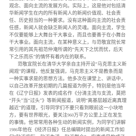
观念、面向主流的发展方向。实际上，这是他对包括清
华新闻学生在内的所有新闻人的新闻价值观、社会责
任、历史担当的一种要求。没有这种面向主流的社会责
任感，新闻人就会缺乏新闻人的灵魂。面向主流，学生
不仅要能够上大舞台干大事业，而且也要善于在小舞台
干大事业。面向主流，在某种意义上，与范敬宜院长常
常引用的其先祖范仲淹所谓的“先天下之忧而忧，后天
下之乐而乐”的情怀有着内在的联系。
范敬宜院长在清华大学亲自主持开设“马克思主义新
闻观”的课程，他反复强调，马克思主义不是教条而是
一种实事求是的思想方法。他多次在课堂上、讲话中，
以自己改革开放初期的几篇报道为例子，特别是他当年
在《辽宁日报》发表的成名作《分清主流与支流，莫把
“开头”当“过头”》等新闻报道，说明“离基层越近离真理
越近”的道理，引导同学们不要只看到眼前这一小块地
方，要有世界眼光，要关注
万平方公里上正在发生
960
的事情。他常常用各种生动的新闻实例，为同学们讲解
年他在《经济日报》任总编辑时提出的新闻工作如
1986