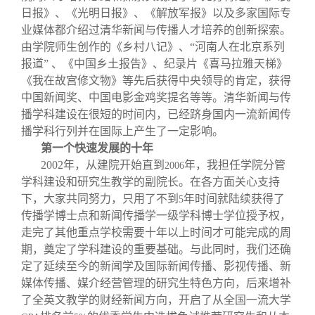
日报》、《光明日报》、《解放军报》以及多家国际专
业媒体都介绍过清华新闻与传播人才培养的创新探索。
由学院师生创作的《乡村八记》、“河南人在北京系列
报道” 、《中国乡土报告》、纪录片《喜马拉雅天梯》
《我在故宫修文物》等先后获得中央领导的肯定，获得
中国新闻奖、中国电影金鸡奖提名等等。清华新闻与传
播学科建设在很短的时间内，已经跻身国内一流新闻传
播学科行列并在国际上产生了一定影响。
第一个快速发展的十年
2002
年，从建院开始直到
年，我担任学院分管
2006
学科建设和研究生教学的副院长。在各方面关心支持
下，大家共同努力，只用了不到
年时间就陆续获得了
5
传播学博士点和新闻传播学一级学科博士学位授予权，
走完了其他重点学校需要十年以上时间才可能完成的周
期，奠定了学科建设的重要基础。与此同时，我们还确
定了延续至今的新闻学及国际新闻传播、影视传播、新
媒体传播、媒介经营管理的研究生特色方向，后来增补
了全英文教学的财经新闻方向，开启了从全国一流大学