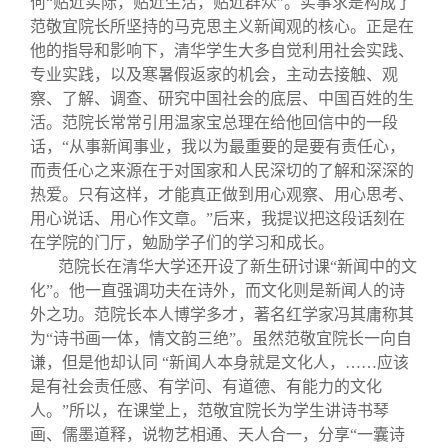
何“贴近实际，贴近生活，贴近群众”。实事求是构成了
范敬宜院长所坚持的马克思主义新闻观的核心。正是在
他的指导和影响下，清华学生大多自觉利用社会实践、
专业实践，以及寒暑假返家的机会，主动去接触、观
察、了解、调查、研究中国社会的底层、中国百姓的生
活。范院长常常引用温家宝总理在给他回信中的一段
话，“从事新闻事业，我以为最重要的是要有责任心，
而责任心之来源在于对国家和人民深切的了解和深深的
热爱。只有这样，才能真正做到用心观察、用心思考、
用心说话、用心作文章。”后来，我提议把这段话刻在
在学院的门厅，勉励学子们的学习和成长。
范院长在清华大学还开设了新生研讨课“新闻中的文
化”。他一直强调功夫在诗外，而文化则是新闻人的诗
外之功。范院长本人博学多才，著名红学家冯其庸称其
为“诗书画一体，情文韵三绝”。虽然范敬宜院长一向自
谦，但是他却认同 “新闻人本身就是文化人，……应该
是有社会责任感、有学问、有道德、有能力的文化
人。”所以，在课堂上，范敬宜院长为学生讲诗书琴
画、儒墨道释，说物艺相通、天人合一，分享“一囊诗