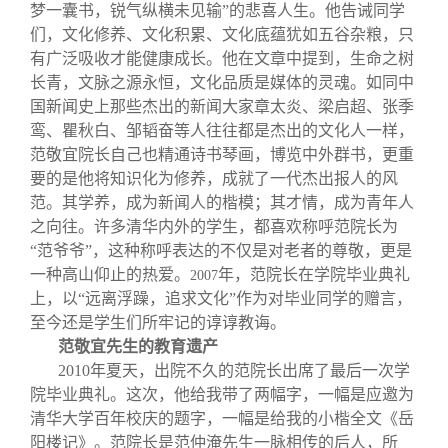
梦一囊书，锐气纵横未见输”的悲喜人生。他告诫同学
们，文化修养、文化积累、文化底蕴犹如五谷杂粮，只
有广泛吸收才能健康成长。他在文章中提到，生命之树
长青，文脉之源永恒，文化品质是媒体的灵魂。如同中
国新闻史上那些杰出的新闻大家章太炎、梁启超、张季
鸾、瞿秋白、邹韬奋等人往往都是杰出的文化人一样，
范敬宜院长自己也精通诗书琴画，博览中外群书，更重
要的是他将知识化为修养，成就了一代杰出报人的风
范。其学养，成为新闻人的楷模；其才情，成为青年人
之向往。许多清华内外的学生，都喜欢称呼范院长为
“范爷爷”，这种称呼表达的不仅是对老者的尊敬，更是
一种高山仰止的热爱。
年，范院长在学院毕业典礼
2007
上，以“远离浮躁，追求文化”作为对毕业同学的赠言，
至今还是学生们所牢记的谆谆教诲。
范敬宜先生的教育遗产
2010
年夏天，出院不久的范院长出席了最后一次学
院毕业典礼。这次，他给我带了两幅字，一幅是应邀为
清华大学百年校庆的题字，一幅是给我的小楷全文《岳
阳楼记》。范院长是范仲淹先生一脉相传的后人，所