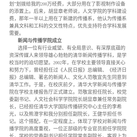
划”划拨给我的
万经费，大部分用在了影视制作设备
200
的添置上。后来，胡显章老师说，人文学院的学科建设
费，那年一半以上用在了新建的传播系，他认为传播系
兼具文科和工科的交叉性特点，优先支持符合学科发展
需要。
新闻与传播学院成立
选择一位有行业威望、有全局意识、有深厚底蕴的
资深传媒人来领导雄心勃勃的清华新闻传播学科，是学
校当时的迫切愿望。
年，在学校主要领导直接关心
2002
和努力下，曾经担任过《人民日报》总编辑、《经济日
报》总编辑、著名的新闻人、文化人范敬宜先生同意到
清华工作。于是，在校庆前夕，清华大学新闻与传播学
院在学校主楼报告厅正式建立。范敬宜担任院长，校党
委副书记、人文社会科学学院院长胡显章兼任常务副院
长，已经担任清华大学国际传播研究中心主任的李希
光，以及熊澄宇和我分别担任副院长，王健华担任书
记。这个搭配，在一定程度上，体现了学校对新闻与传
播学院的高度重视，一位正部级的专业官员担任学院院
长，学校的党委副书记担任学院常务副院长，客观上为