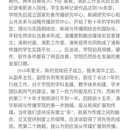
期刊，两年后被收入
刊扩展板；清影工作室先后五部
C
纪录电影进入院线，学生各种记录作品达到
多部；
700
学院先后成立国家形象传播研究中心、新闻研究中心和
公共关系与战略传播研究中心，开始了新十年的学科转
型；理论与实践相结合、新闻与传播相结合的国际化、
年轻化师资队伍基本形成；演播室和融合媒体实验室建
立；清新时报、清影工作室、清新视界共同构成了清新
传媒的学生实践平台……。应该说，学院初具规模，硬
件、软件条件都有了明显改善，学院仍然处在发展的黄
金窗口期。
2016
年夏天，新的党政班子成立。我来清华之后，
从副系主任、副院长到常务副院长，担任了长达
年的
17
行政工作，对于学院的学科发展、教学体系构建、学术
团队和风气的建设，做了一些力所能及的工作。而新传
的第二个十年才刚刚进行不到一半。回顾前十五年，清
华新闻与传播学院的第一步跨越，是从新闻扩展到传
媒，当年我们坚持没有建立“系”，就是为传媒之间的融
合、交叉提供制度上的保障，应该说取得了领先性的成
就，而第二个跨越，我以为则应该从传媒扩展到传播。