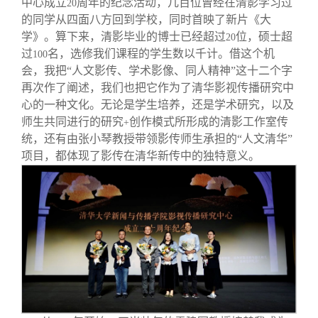
中心成立
周年的纪念活动，几百位曾经在清影学习过
20
的同学从四面八方回到学校，同时首映了新片《大
学》。算下来，清影毕业的博士已经超过
位，硕士超
20
过
名，选修我们课程的学生数以千计。借这个机
100
会，我把“人文影传、学术影像、同人精神”这十二个字
再次作了阐述，我们也把它作为了清华影视传播研究中
心的一种文化。无论是学生培养，还是学术研究，以及
师生共同进行的研究
创作模式所形成的清影工作室传
+
统，还有由张小琴教授带领影传师生承担的“人文清华”
项目，都体现了影传在清华新传中的独特意义。