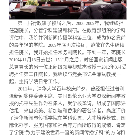
第一届行政班子换届之后，
年，我继续担
2006-2009
任副院长，分管学科建设和科研。在教育部组织的学科
评估中，我院并列新闻传播学科第三位，成为排名靠前
的最年轻的学院。
年底再次换届，范敬宜先生继续
2009
担任院长，我开始担任常务副院长。不到一年，范院长
年
月
日去世；
个月之后，时任国家新闻出版
2010
11
13
15
总署署长的另一位正部级领导柳斌杰教授于
年
月受
2012
3
聘担任第二任院长，我继续与党委书记金兼斌教授一
起，主持学院日常工作。
2011
年，清华大学百年校庆前夕，曾经担任过普利
泽新闻奖评委会主席、美国哥伦比亚大学资深新闻学教
授的托平先生作为召集人，受学校邀请，组成了国际评
估组，来自英美、新加坡和香港的著名学者，高度评价
了清华新闻与传播学院在学科设置、人才培养模式、国
际化办学、服务国家和社会等方面所取得的成绩，肯定
了学院“致力于建设世界一流的新闻传播学科”的方向和