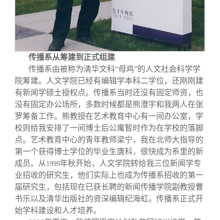
传播系从筹建到正式组建
传播系由被称为清华文科“母鸡”的人文社会科学学
院筹建。人文学院已经有编辑学本科二学位，还刚刚建
有新闻学硕士授权点。传播系当时还没有固定师资，也
没有固定办公场所，多数时候都是熊澄宇和我两人在张
罗筹备工作。熊教授在艺术教育中心有一间办公室，学
校则给我安排了一间博士后公寓暂时作为在学校的落脚
点。艺术教育中心的青年教师梁宁，我在北师大指导的
第一个获得博士学位的毕业生唐科，很快成为系里的新
成员。从
年秋开始，人文学院转给我三位新闻学专
1999
业招收的研究生，他们实际上也成为传播系招收的第一
届研究生，包括现在已获长聘的新闻传播学院副教授曹
书乐以及清华出版社的资深编辑纪海虹。传播系正式开
始学科建设和人才培养。