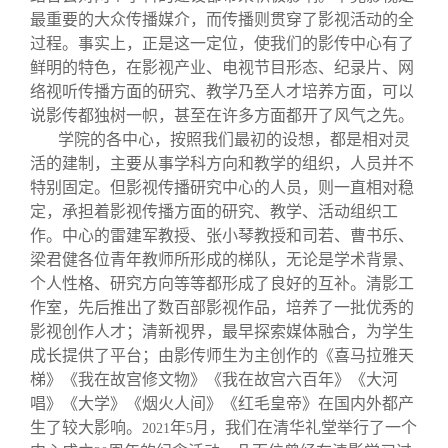
最重要的大众传播媒介，而传播则贯穿了影视活动的全
过程。事实上，正是这一定位，使我们的影传中心有了
鲜明的特色，在影视产业、电视节目形态、纪录片、网
络视听传播方面的研究、教学乃至人才培养方面，可以
说影传都独树一帜，甚至在许多方面都开了风气之先。
学院的各中心，按照我们最初的设想，都是相对灵
活的建制，主要从事学科方向和教学的组织，人员并不
特别固定。但影视传播研究中心的人员，则一直相对稳
定，承担着影视传播方面的研究、教学、活动组织工
作。中心的雷建军教授、张小琴教授和司若、曹书乐、
梁君健各位青年教师所形成的梯队，无论是学术背景、
个人性格、研究方向等等都形成了良好的互补。清影工
作室，先后推出了数百部影视作品，培养了一批优秀的
影视创作人才；清新视界，最早探索媒体融合，为学生
成长提供了平台；由影传师生为主创作的《喜马拉雅天
梯》《我在故宫修文物》《我在故宫六百年》《大河
唱》《大学》《烟火人间》《红毛皇帝》在国内外都产
生了较大影响。
年
月，我们在清华礼堂举行了一个
2021
5