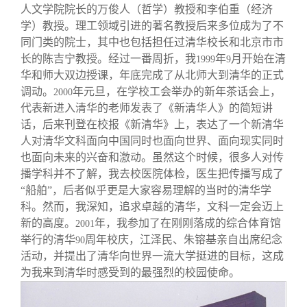
人文学院院长的万俊人（哲学）教授和李伯重（经济
学）教授。理工领域引进的著名教授后来多位成为了不
同门类的院士，其中也包括担任过清华校长和北京市市
长的陈吉宁教授。经过一番周折，我
年
月开始在清
1999
9
华和师大双边授课，年底完成了从北师大到清华的正式
调动。
年元旦，在学校工会举办的新年茶话会上，
2000
代表新进入清华的老师发表了《新清华人》的简短讲
话，后来刊登在校报《新清华》上，表达了一个新清华
人对清华文科面向中国同时也面向世界、面向现实同时
也面向未来的兴奋和激动。虽然这个时候，很多人对传
播学科并不了解，我去校医院体检，医生把传播写成了
“船舶”，后者似乎更是大家容易理解的当时的清华学
科。然而，我深知，追求卓越的清华，文科一定会迈上
新的高度。
年，我参加了在刚刚落成的综合体育馆
2001
举行的清华
周年校庆，江泽民、朱镕基亲自出席纪念
90
活动，并提出了清华向世界一流大学挺进的目标，这成
为我来到清华时感受到的最强烈的校园使命。