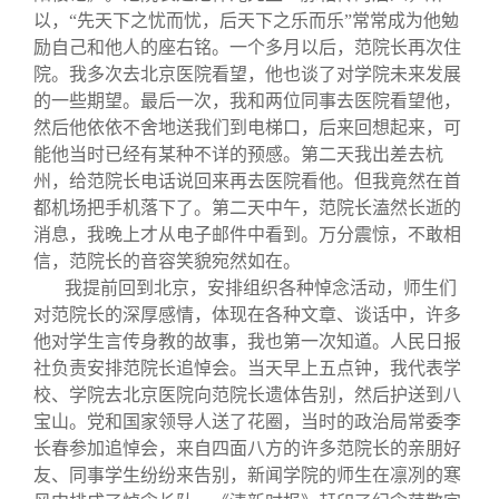
以，“先天下之忧而忧，后天下之乐而乐”常常成为他勉
励自己和他人的座右铭。一个多月以后，范院长再次住
院。我多次去北京医院看望，他也谈了对学院未来发展
的一些期望。最后一次，我和两位同事去医院看望他，
然后他依依不舍地送我们到电梯口，后来回想起来，可
能他当时已经有某种不详的预感。第二天我出差去杭
州，给范院长电话说回来再去医院看他。但我竟然在首
都机场把手机落下了。第二天中午，范院长溘然长逝的
消息，我晚上才从电子邮件中看到。万分震惊，不敢相
信，范院长的音容笑貌宛然如在。
我提前回到北京，安排组织各种悼念活动，师生们
对范院长的深厚感情，体现在各种文章、谈话中，许多
他对学生言传身教的故事，我也第一次知道。人民日报
社负责安排范院长追悼会。当天早上五点钟，我代表学
校、学院去北京医院向范院长遗体告别，然后护送到八
宝山。党和国家领导人送了花圈，当时的政治局常委李
长春参加追悼会，来自四面八方的许多范院长的亲朋好
友、同事学生纷纷来告别，新闻学院的师生在凛冽的寒