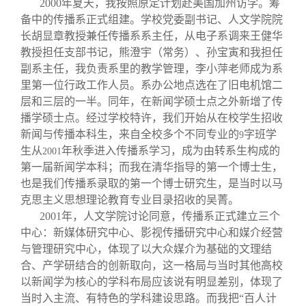
2000
年夏天，我按照原定计划赴美国加州访学。筹
备中的传播系正式组建。学校党委副书记、人文学院院
长胡显章教授兼任传播系系主任，从电子系调来王健华
教授担任支部书记，熊澄宇（常务）、孙宝寅和我担任
副系主任，我负责系里的教学管理，李小萍老师成为系
里第一位行政工作人员。系办公地点选在了旧电机馆二
层和三层的一半。同年，在新闻学硕士点之外新增了传
播学硕士点。经过学校特许，我们开始从在校学生招收
新闻与传播本科生，来自全校多个不同专业的
字班学
9
生从
年秋季进入传播系学习，成为由转系生构成的
2001
第一届新闻学本科；而我在清华指导的第一个博士生，
也是我们传播系录取的第一个博士研究生，是当时以马
克思主义思想理论教育专业目录招收的吴菁。
2001
年，人文学院讨论同意，传播系正式建立三个
中心：新媒体研究中心、影视传播研究中心和媒介经营
与管理研究中心，体现了以大众媒介为基础的文理结
合、产学研结合的创新取向，这一格局与当时其他高校
以新闻学为核心的学科布局应该说有明显差别，体现了
当时入主流、有特色的学科建设思路。而我把“百人计