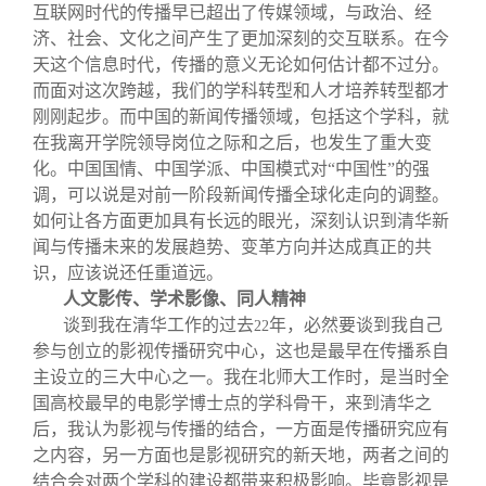
互联网时代的传播早已超出了传媒领域，与政治、经
济、社会、文化之间产生了更加深刻的交互联系。在今
天这个信息时代，传播的意义无论如何估计都不过分。
而面对这次跨越，我们的学科转型和人才培养转型都才
刚刚起步。而中国的新闻传播领域，包括这个学科，就
在我离开学院领导岗位之际和之后，也发生了重大变
化。中国国情、中国学派、中国模式对“中国性”的强
调，可以说是对前一阶段新闻传播全球化走向的调整。
如何让各方面更加具有长远的眼光，深刻认识到清华新
闻与传播未来的发展趋势、变革方向并达成真正的共
识，应该说还任重道远。
人文影传、学术影像、同人精神
谈到我在清华工作的过去
年，必然要谈到我自己
22
参与创立的影视传播研究中心，这也是最早在传播系自
主设立的三大中心之一。我在北师大工作时，是当时全
国高校最早的电影学博士点的学科骨干，来到清华之
后，我认为影视与传播的结合，一方面是传播研究应有
之内容，另一方面也是影视研究的新天地，两者之间的
结合会对两个学科的建设都带来积极影响。毕竟影视是