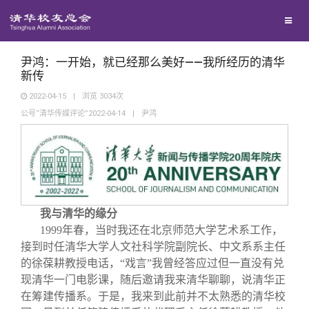
兴趣群体
捐赠方法
我要订阅
清华故事
西南联大校友会
义工计划
新媒体平台
青春风采
尹鸿：一开始，就已经那么美好——我所经历的清华
新传
2022-04-15
|
浏览
3034
次
校友文苑
公号“清华传媒评论”2022-04-14
|
尹鸿
校友讲坛
校友视界
我与清华的缘分
校友服务
1999
年春，当时我还在北京师范大学艺术系工作，
接到时任清华大学人文社科学院副院长、中文系系主任
的徐葆耕教授电话，“戏言”我曾经答应过但一直没有兑
校友总会
终身学习
现清华一门电影课，随后邀请我来清华聊聊，说清华正
在筹建传播系。于是，我来到此前并不太熟悉的清华校