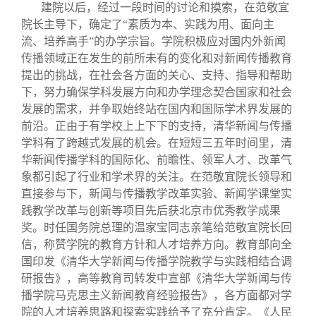
建院以后，经过一段时间的讨论和摸索，在范敬宜
院长主导下，确定了“素质为本、实践为用、面向主
流、培养高手”的办学宗旨。学院积极应对国内外新闻
传播领域正在发生的前所未有的变化和对新闻传播教育
提出的挑战，在社会各方面的关心、支持、指导和帮助
下，努力确保学科发展方向和办学理念契合国家和社会
发展的需求，并争取始终站在国内和国际学术界发展的
前沿。正由于有学校上上下下的支持，清华新闻与传播
学科有了跨越式发展的机会。在短短三五年时间里，清
华新闻传播学科的国际化、前瞻性、领军人才、改革气
象都引起了行业和学术界的关注。在范敬宜院长领导和
直接参与下，新闻与传播教学改革实验、新闻学课堂实
践教学改革与创新等项目先后获北京市优秀教学成果
奖。时任国务院总理的温家宝同志亲笔给范敬宜院长回
信，称赞学院的教育方针和人才培养方向。教育部向全
国印发《清华大学新闻与传播学院教学与实践相结合调
研报告》，高等教育司转发中宣部《清华大学新闻与传
播学院马克思主义新闻教育经验报告》，各方面都对学
院的人才培养思路和探索实践给予了充分肯定。《人民