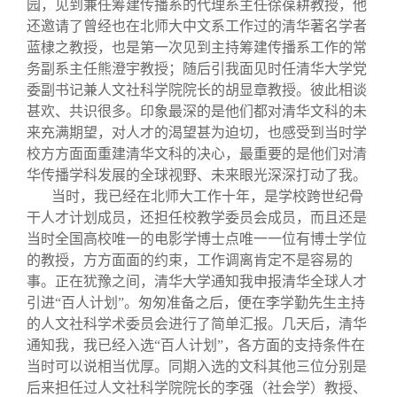
关闭
信息化服务
总会简介
园，见到兼任筹建传播系的代理系主任徐葆耕教授，他
还邀请了曾经也在北师大中文系工作过的清华著名学者
蓝棣之教授，也是第一次见到主持筹建传播系工作的常
三创大赛
会长致辞
务副系主任熊澄宇教授；随后引我面见时任清华大学党
委副书记兼人文社科学院院长的胡显章教授。彼此相谈
甚欢、共识很多。印象最深的是他们都对清华文科的未
实用信息
总会章程
来充满期望，对人才的渴望甚为迫切，也感受到当时学
校方方面面重建清华文科的决心，最重要的是他们对清
理事会名单
华传播学科发展的全球视野、未来眼光深深打动了我。
当时，我已经在北师大工作十年，是学校跨世纪骨
干人才计划成员，还担任校教学委员会成员，而且还是
制度法规
当时全国高校唯一的电影学博士点唯一一位有博士学位
的教授，方方面面的约束，工作调离肯定不是容易的
联系我们
事。正在犹豫之间，清华大学通知我申报清华全球人才
引进“百人计划”。匆匆准备之后，便在李学勤先生主持
的人文社科学术委员会进行了简单汇报。几天后，清华
通知我，我已经入选“百人计划”，各方面的支持条件在
当时可以说相当优厚。同期入选的文科其他三位分别是
后来担任过人文社科学院院长的李强（社会学）教授、