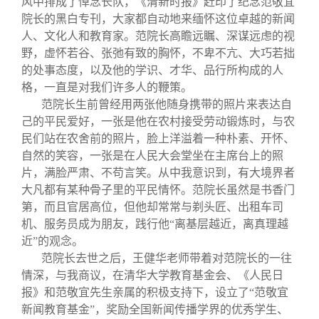
风中排成了悼念长队，《清新时报》赶印了纪念范敬宜
院长的黑白专刊，大家都自动地来缅怀这位卓越的新闻
人、文化人和教育家。范院长高瞻远瞩、深谋远虑的视
野，虚怀若谷、张弛有致的胸怀，不卑不亢、大巧若拙
的处事态度，以及他的学识、才华、品行所构成的人
格，一直是对我们许多人的鞭策。
范院长生前曾经用两张他随身携带的照片来表达自
己的平民爱好，一张是他在农村接受劳动锻炼时，与农
民们站在农舍前的照片，脸上洋溢着一种朴素、开怀、
自然的笑容，一张是在人民大会堂坐在主席台上的照
片，满脸严肃、不苟言笑。从中我意识到，有大境界者
大凡都有某种骨子里的平民情怀。范院长虽然是书香门
第，而且官居高位，但他却常常与剃头匠、出租车司
机、服务员成为朋友，践行他“离基层越近，离真理越
近”的观念。
范院长去世之后，王健华老师带着对范院长的一往
情深，与我商议，在清华大学教育基金会、《人民日
报》和范敬宜先生亲属的积极支持下，设立了“范敬宜
新闻教育基金”，奖励全国新闻传播学界的优秀学生、