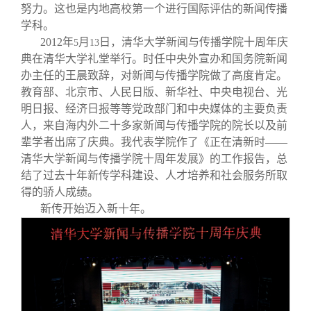
努力。这也是内地高校第一个进行国际评估的新闻传播
学科。
2012
年
月
日，清华大学新闻与传播学院十周年庆
5
13
典在清华大学礼堂举行。时任中央外宣办和国务院新闻
办主任的王晨致辞，对新闻与传播学院做了高度肯定。
教育部、北京市、人民日版、新华社、中央电视台、光
明日报、经济日报等等党政部门和中央媒体的主要负责
人，来自海内外二十多家新闻与传播学院的院长以及前
辈学者出席了庆典。我代表学院作了《正在清新时——
清华大学新闻与传播学院十周年发展》的工作报告，总
结了过去十年新传学科建设、人才培养和社会服务所取
得的骄人成绩。
新传开始迈入新十年。