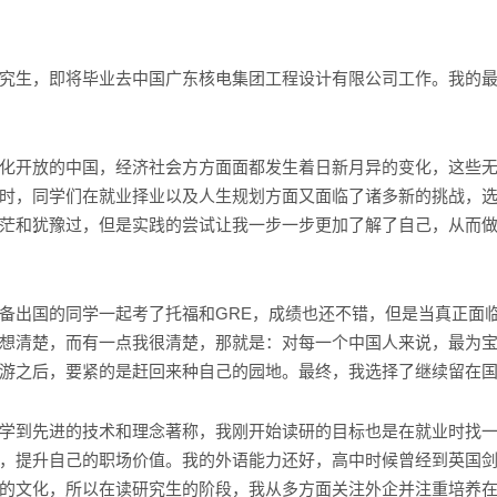
究生，即将毕业去中国广东核电集团工程设计有限公司工作。我的
开放的中国，经济社会方方面面都发生着日新月异的变化，这些无
时，同学们在就业择业以及人生规划方面又面临了诸多新的挑战，
茫和犹豫过，但是实践的尝试让我一步一步更加了解了自己，从而
出国的同学一起考了托福和GRE，成绩也还不错，但是当真正面临
想清楚，而有一点我很清楚，那就是：对每一个中国人来说，最为
游之后，要紧的是赶回来种自己的园地。最终，我选择了继续留在
到先进的技术和理念著称，我刚开始读研的目标也是在就业时找一
，提升自己的职场价值。我的外语能力还好，高中时候曾经到英国
的文化，所以在读研究生的阶段，我从多方面关注外企并注重培养