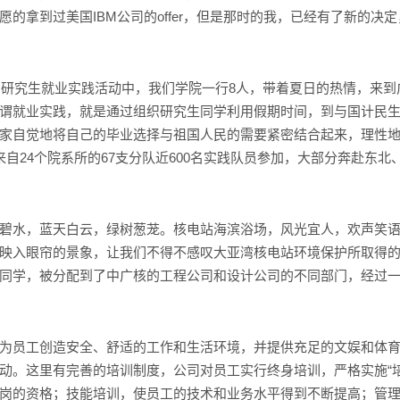
的拿到过美国IBM公司的offer，但是那时的我，已经有了新的决
研究生就业实践活动中，我们学院一行8人，带着夏日的热情，来到
谓就业实践，就是通过组织研究生同学利用假期时间，到与国计民
家自觉地将自己的毕业选择与祖国人民的需要紧密结合起来，理性地做
自24个院系所的67支分队近600名实践队员参加，大部分奔赴东
水，蓝天白云，绿树葱茏。核电站海滨浴场，风光宜人，欢声笑语
映入眼帘的景象，让我们不得不感叹大亚湾核电站环境保护所取得
同学，被分配到了中广核的工程公司和设计公司的不同部门，经过
员工创造安全、舒适的工作和生活环境，并提供充足的文娱和体育
动。这里有完善的培训制度，公司对员工实行终身培训，严格实施“
岗的资格；技能培训，使员工的技术和业务水平得到不断提高；管