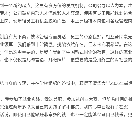
到一个新的起点。这里有多方位的发展机制，公司倡导以人为本，
专才；公司鼓励内部人才流动和人才交流，使所有员工都能找到适
上岗，使年轻员工有机会脱颖而出，走上高级技术岗位和各级管理
度有条不紊，技术管理专而灵活，员工的心态良好，相互帮助毫无
业领军，我们感到非常骄傲。挑战依然存在，但未来充满希望。在
；但比这更重要的，是我们受到了中国新式国企的教育，这样的就
，也不仅仅是几句言语、几张照片，更重要的是受用终生的对社会
身的收获，并在学校组织的答辩中，获得了清华大学2006年暑
，我参加了就业实践、做过兼职、参加过创业大赛，但随着时间的
实通过两年多以来自己的实践了解和尝试，我的心中已经有了答案
话说，即使自己能够赚非常多的钱，也不一定能够保证自己快乐，