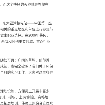
定，而这个抉择的火种就是埋藏在
广东大亚湾核电站——中国第一座
生相关的重点地区和单位进行参观与
出职业选择。在2006年暑假，
北、西部和其他重要领域、重点行业
随处可见；广阔的草坪，郁郁葱
的成绩，也完全破除了我们关于环保
一个月的实习工作，大家对这里各方
活动设施，方便员工开展丰富多
培训、授权、上岗”制度。资格培
理及拓展培训，使员工的综合管理水