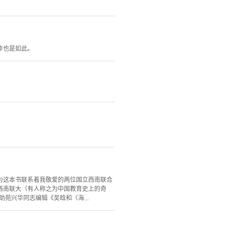
作也是如此。
为这本书联系着我敬爱的两位国立西南联合
西南联大（有人称之为中国教育史上的奇
苑兴华同志编辑《吴晗和〈海...