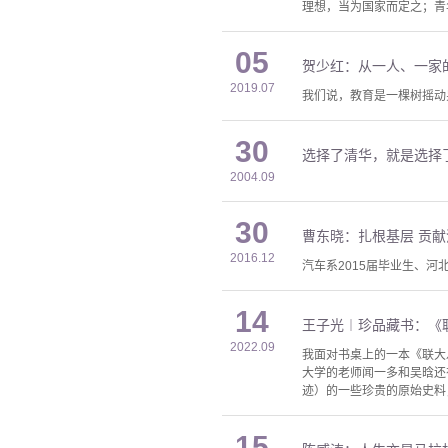
理想，当为国家而定之；青
05
贺少红：从一人、一家
2019.07
我们说，教育是一棵树摇动
30
选择了清华，就是选择
2004.09
30
曹东晓：扎根基层 贡献
2016.12
汽车系2015届毕业生、河
14
王子光︱珍品藏书：《
2022.09
我面对书桌上的一本《联大
大学的老师闻一多和吴晗还
迹）的一些珍贵的原始史料
15