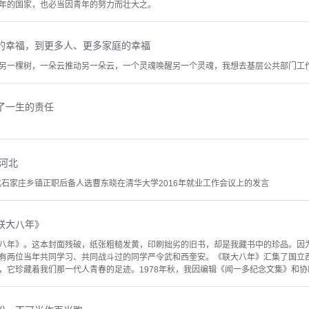
年的国家，也必当因青年的努力而壮大之。
的幸福，到更多人、更多家庭的幸福
另一棵树，一朵云推动另一朵云，一个灵魂唤醒另一个灵魂，我想去基层公共部门工
了一生的责任
河北
北石家庄乡镇正职后备人选曹东晓在清华大学2016年就业工作会议上的发言
联大八年》
八年》。这本封面残破，纸张粗糙发黄，印刷拙劣的旧书，却是我藏书中的珍品。因
有两位当年共同学习、共同战斗过的同学严令武和西奎安。《联大八年》汇集了国立
，它珍藏着我们那一代人青春的足迹。1978年秋，我因编辑《闻一多纪念文集》和协助