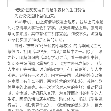
“春泥”团契契友们写给朱森林的生日贺信
先要说说这封信的由来。
1948
年
月，由上海清华校友会组织，我从上海乘船
9
到北京清华大学社会系求学。从天津塘沽上岸，就有清
华同学来接，其中有化工系陈宜焜。到校不久，陈宜焜
介绍我参加了“春泥”团契的活动。
当时，被誉为“蒋管区内小解放区”的清华园民主气
氛很浓，社团活动很多，“春泥”是其中之一。除了上课
之外，团契组织的活动有学习讨论，看一些进步书籍。
如到图书馆借阅《冀东行》、《方生未死之间》、《新
人生观》等书籍。讨论的问题中，有目前形势、新人生
观等。记得有一次讨论，内容是美国与苏联的外交政策
在本质上有什么不同，两大阵营的大略比较，苏联与欧
美民主的比较等。有一次讨论对人生的主张：反对怀疑
派、定命派，提倡服从真理、为真理而奋斗的科学的人
生观。团契的活动还有唱歌、跳集体舞，唱过《学生进
行曲》、《跌倒算什么》、《掀起你的盖头来》，使大