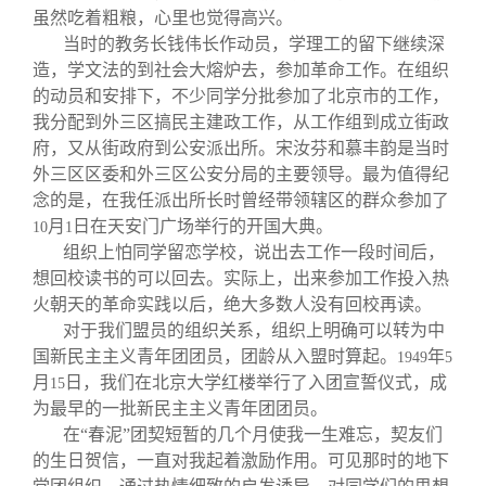
虽然吃着粗粮，心里也觉得高兴。
当时的教务长钱伟长作动员，学理工的留下继续深
造，学文法的到社会大熔炉去，参加革命工作。在组织
的动员和安排下，不少同学分批参加了北京市的工作，
我分配到外三区搞民主建政工作，从工作组到成立街政
府，又从街政府到公安派出所。宋汝芬和慕丰韵是当时
外三区区委和外三区公安分局的主要领导。最为值得纪
念的是，在我任派出所长时曾经带领辖区的群众参加了
月
日在天安门广场举行的开国大典。
10
1
组织上怕同学留恋学校，说出去工作一段时间后，
想回校读书的可以回去。实际上，出来参加工作投入热
火朝天的革命实践以后，绝大多数人没有回校再读。
对于我们盟员的组织关系，组织上明确可以转为中
国新民主主义青年团团员，团龄从入盟时算起。
年
1949
5
月
日，我们在北京大学红楼举行了入团宣誓仪式，成
15
为最早的一批新民主主义青年团团员。
在“春泥”团契短暂的几个月使我一生难忘，契友们
的生日贺信，一直对我起着激励作用。可见那时的地下