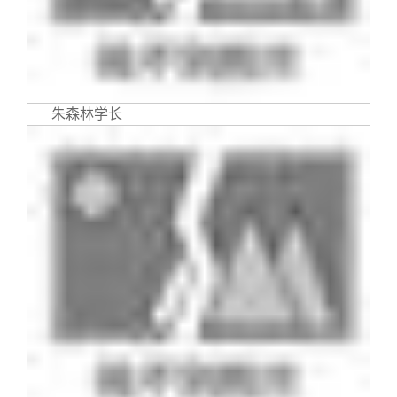
关闭
信息化服务
总会简介
三创大赛
会长致辞
实用信息
总会章程
朱森林学长
理事会名单
制度法规
联系我们