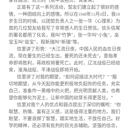
家在融洽、欢乐的气氛中谈抱负、说家常。
正是有了这一系列活动，契友们建立起了很好的感
情，一种团结向上的感情。所以在
年
月
日，我
1948
11
4
18
岁生日的时候，以团契负责人之一张一华（心理系）为
首的几位契友给我写了非常感人的生日贺信。信头信尾
的署名都用了化名，我叫“竹笋”，张一华叫“小兔”，巫
宝玉叫“巫宝”，程新瑞叫“新瑞”等。
信里讲了形势：“大江流日夜，中国人民的血在日夜
流，现在要生的已经生出，要死的还未死去”。意指革
命即将胜利，蒋政权将要死亡。此时，辽沈战役已经结
束，淮海战役、平津战役即将开始。
信里讲了对我的期望，“如何迎接这大时代？” “殷
切地期望，从今天起你能更积极地负起你的任务，充实
自己，准备作一黑暗中的火把，把光明贡献人类，也希
望你能够化为泥土，让新中国的幼芽长得更茁壮。”
信里对我个人的优点和弱点提出了深切的嘱咐：“你
聪慧、热情、富有正义感，这是值得注重的地方。我们
盼望，不要浪掷了智慧，踏实地生活，不放任自己。好
学的精神，还必须有批判的目光去辅助。坚强的信念，