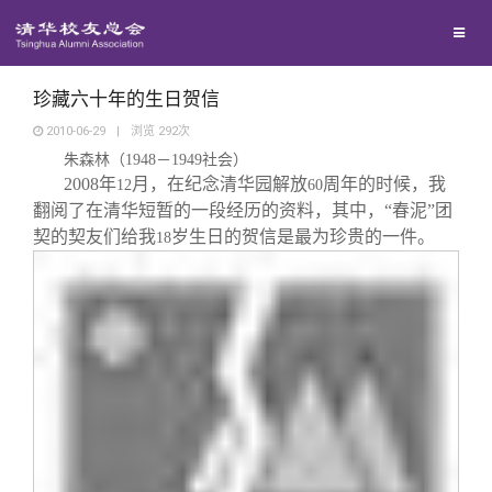
兴趣群体
捐赠方法
我要订阅
清华故事
西南联大校友会
义工计划
新媒体平台
青春风采
珍藏六十年的生日贺信
2010-06-29
|
浏览
292
次
朱森林（
1948
－
1949
社会）
校友文苑
2008
年
月，在纪念清华园解放
周年的时候，我
12
60
翻阅了在清华短暂的一段经历的资料，其中，“春泥”团
校友讲坛
契的契友们给我
岁生日的贺信是最为珍贵的一件。
18
校友视界
校友服务
校友总会
终身学习