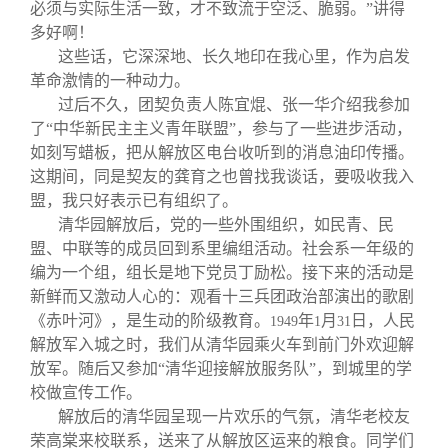
必须与实际生活一致，才不致流于空泛、脆弱。”讲得
多好啊！
这些话，它深深地、长久地印在我心里，作为启发
革命激情的一种动力。
过后不久，团契负责人陈宜焜、张一华介绍我参加
了“中华新民主主义青年联盟”，参与了一些进步活动，
如刻写蜡板，把从解放区电台收听到的消息油印传播。
这期间，同是契友的龚育之也曾找我谈话，要吸收我入
盟，我只好表示已有组织了。
清华园解放后，党的一些外围组织，如民青、民
盟、中联等的成员回到系里编组活动。社会系一年级的
编为一个组，组长是地下党员丁励松。接下来的活动是
新鲜而又激动人心的：观看十三兵团政治部演出的歌剧
《赤叶河》，是生动的阶级教育。
年
月
日，人民
1949
1
31
解放军入城之时，我们从清华园乘火车到前门外欢迎解
放军。随后又参加“清华迎接解放服务队”，到城里的学
校做宣传工作。
解放后的清华园呈现一片欢乐的气氛，清华老校友
荣高棠来校联系，送来了从解放区运来的粮食。同学们