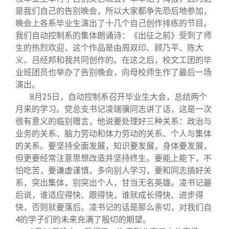
是我们自己的告别晚会，所以大家都争先恐后地参加，
晚会上各系毕业生演出了十几个自己创作排练的节目。
我们自动控制系的集体朗诵诗：《出征之前》受到了师
生的热烈欢迎，这个作品是由周双印、顾乃平、陈大
义、吕经邦和我共同创作的。在这之后，校文工团的毕
业班团员也举办了告别晚会，向母校师生作了最后一场
演出。
8
月25日，自动控制系召开毕业生大会，总结两个
月来的学习。党总支书记凌瑞骥同志讲了话，这是一次
很有意义的临别赠言，他说要处理好三种关系：政治与
业务的关系、脑力劳动和体力劳动的关系、个人与集体
的关系。要坚持全面发展，知识要发展，身体要发展，
但更要经常注意思想改造并坚持终生。要能上能下，不
怕吃苦，要谦虚谨慎，多向别人学习，要和同志搞好关
系，突出集体，别突出个人，甘当无名英雄。凌书记最
后说，谁适应得快、跟得快，谁就成长得快、进步得
快，否则就要落后。凌书记的话是那么亲切，对我们自
4的学子们的未来充满了殷切的期望。