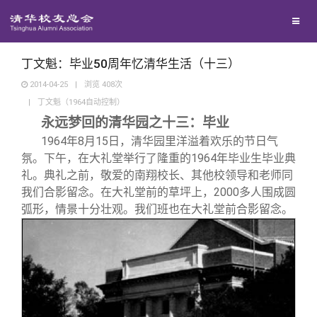
兴趣群体
捐赠方法
我要订阅
清华故事
西南联大校友会
义工计划
新媒体平台
青春风采
丁文魁：毕业50周年忆清华生活（十三）
2014-04-25
|
浏览
408
次
|
丁文魁（1964自动控制）
校友文苑
永远梦回的清华园之十三：毕业
1964
年8月15日，清华园里洋溢着欢乐的节日气
校友讲坛
氛。下午，在大礼堂举行了隆重的1964年毕业生毕业典
礼。典礼之前，敬爱的南翔校长、其他校领导和老师同
校友视界
我们合影留念。在大礼堂前的草坪上，2000多人围成圆
弧形，情景十分壮观。我们班也在大礼堂前合影留念。
校友服务
校友总会
终身学习