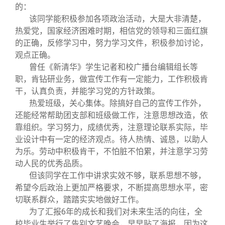
的：
该同学能积极参加各项政治活动，大是大非清楚，
热爱党，国家经济困难时期，相信党的领导和三面红旗
的正确，反修学习中，努力学习文件，积极参加讨论，
观点正确。
曾任《新清华》学生记者和校广播台编辑组长等
职，肯钻研业务，做宣传工作有一定能力，工作积极肯
干，认真负责，并能学习党的方针政策。
热爱班级，关心集体。除搞好自己的宣传工作外，
还能经常帮助团支部和班级做工作，注意思想改造，依
靠组织。学习努力，成绩优秀，注意理论联系实际，毕
业设计中有一定的经济观点。待人热情、诚恳，以助人
为乐。劳动中积极肯干，不怕脏不怕累，并注意学习劳
动人民的优秀品质。
但该同学在工作中讲求实效不够，联系思想不够，
希望今后政治上更加严格要求，不断提高思想水平，密
切联系群众，踏踏实实地做好工作。
为了汇报6年的成长和我们对未来生活的向往，全
校毕业生举行了告别文艺晚会，早早贴了海报，因为这