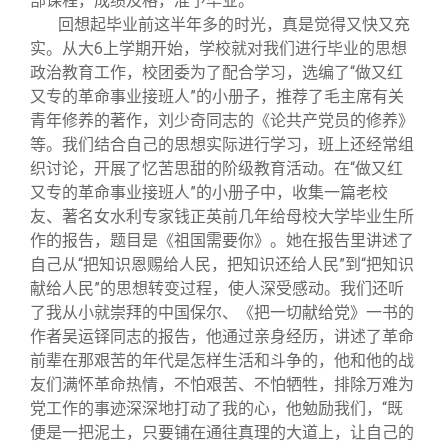
部课程，成绩及格，准予毕业。”
回想起毕业前这半年多的时光，真是觉得又快又充
实。从大6上学期开始，学校就对我们进行毕业的思想
政治教育工作，校团委为了配合学习，选编了“做又红
又专的革命事业接班人”的小册子，推荐了毛主席有关
青年修养的著作，刘少奇同志的《论共产党员的修养》
等。我们结合自己的思想实际进行学习，班上还经常组
织讨论，开展了忆苦思甜的阶级教育活动。在“做又红
又专的革命事业接班人”的小册子中，收集一篇老校
友、著名女水利专家钱正英前几年给母校大学毕业生所
作的报告，题目是《祖国需要你》。她在报告里讲述了
自己从“把知识恩赐给人民，把知识还给人民”到“把知识
献给人民”的思想转变过程，使人深受感动。我们还听
了我从小就崇拜的中国保尔、《把一切献给党》一书的
作者吴运铎同志的报告，他通过亲身经历，讲述了革命
前辈在那艰苦的年代是怎样生活和斗争的，他和他的战
友们满怀革命热情，不怕艰苦、不怕牺牲，排除万难为
党工作的事迹深深地打动了我的心，他勉励我们，“既
便是一把泥土，只要铺在通往真理的大道上，让自己的