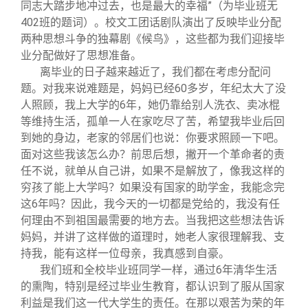
同志大踏步地冲过去，也是最大的幸福”（为毕业班无
402班的题词）。校文工团话剧队演出了反映毕业分配
两种思想斗争的独幕剧《候鸟》，这些都为我们迎接毕
业分配做好了思想准备。
离毕业的日子越来越近了，我们都在考虑分配问
题。对我来说难题是，妈妈已经60多岁，年纪太大了没
人照顾，我上大学的6年，她仍靠给别人洗衣、卖冰棍
等维持生活，孤单一人在家吃尽了苦，希望我毕业后回
到她的身边，老家的邻居们也说：你要求照顾一下吧。
面对这些我该怎么办？前思后想，撇开一个革命者的责
任不说，就单从自己讲，如果不是解放了，像我这样的
穷孩了能上大学吗？如果没有国家的助学金，我能念完
这6年吗？因此，我今天的一切都是党给的，我没有任
何理由不到祖国最需要的地方去。当我把这些想法告诉
妈妈，并讲了这样做的道理时，她老人家很理解我、支
持我，能有这样一位母亲，我真感到自豪。
我们班和全校毕业班同学一样，通过6年清华生活
的熏陶，特别是经过毕业生教育，都认识到了服从国家
利益是我们这一代大学生的责任。在那以艰苦为荣的年