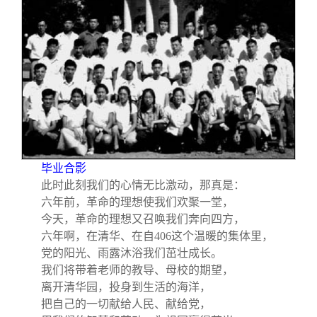
关闭
信息化服务
总会简介
三创大赛
会长致辞
实用信息
总会章程
理事会名单
毕业合影
制度法规
此时此刻我们的心情无比激动，那真是：
六年前，革命的理想使我们欢聚一堂，
今天，革命的理想又召唤我们奔向四方，
联系我们
六年啊，在清华、在自406这个温暖的集体里，
党的阳光、雨露沐浴我们茁壮成长。
我们将带着老师的教导、母校的期望，
离开清华园，投身到生活的海洋，
把自己的一切献给人民、献给党，