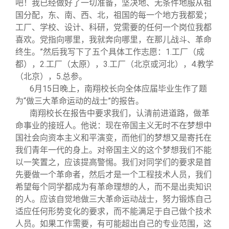
吧！我已经做好了一切准备，坚决地、无条件地服从祖
国分配，东、南、西、北，祖国的每一个地方我都爱；
工厂、学校、设计、科研，党需要的任何一个岗位我都
喜欢。党指向哪里，我就奔向哪里，在那儿战斗、革命
终生。”然后我写下了五个具体工作志愿：1.工厂（成
都），2.工厂（太原），3.工厂（北京或河北），4.教学
（北京），5.总参。
6
月15日晚上，南翔校长向全体应届毕业生作了题
为“做三大革命运动的战士”的报告。
南翔校长在报告中要求我们，认清前进道路，做革
命事业的接班人。他说：现在帝国主义无时不在梦想中
国社会向资本主义和平演变，而他们的梦想又是寄托在
我们青年一代的身上。对帝国主义的这个梦想我们不能
以一笑置之，应该提高警惕。我们对同学们的要求是首
先要做一个革命者，然后才是一个工程技术人员，我们
希望每个同学都成为有革命理想的人，而不是出卖知识
的人。应该自觉地做三大革命运动战士，努力锻炼自己
适应任何形势变化的要求，而不能满足于自己做个技术
人员。如果工作需要，有可能超出自己的专业范围，这