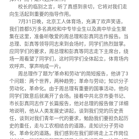
校长的临别之言，听了真感到亲切，它将对我们走
向生活起到重要的指导作用。
7
月31日晚，北京工人体育场，充满了欢声笑语，
我们首都5万多名高校和中专毕业生以及高中毕业生聚
集在这里，准备听敬爱的周总理和彭真同志作报告。当
总理、彭真等领导同志来到会场时，同学们热烈鼓掌。
应同学们的要求，周总理和彭真等同志走下主席台，绕
场一周看望了同学们，这时同学们全体起立，体育场内
欢呼声、掌声响成一片。
周总理作了题为“革命和劳动”的简短报告，他讲了3
个问题：两个世界，两种趋势；革命与劳动；知识分子
劳动化，革命化。由于周总理有重要的国事活动，他向
同学们致意后就离开了会场。接着中共北京市委书记、
市长彭真同志作了长篇报告，他对总理的报告做了详细
地说明，他从人类发展史讲起，谈到我们党的历史责
任，谈到对我们青年一代的要求，勉励我们要担负起历
史的重任，走与工农相结合的道路，走知识分子劳动
化、革命化的道路。我们感到在我们即将走上工作岗位