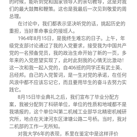
的时候，能听到党和国家领导人的亲切教导，这是对我
们的最大鼓舞和鞭策。这也是我最后一次见到敬爱的周
总理。
在讨论中，我们都表示坚决听党的话，挑起历史的
重担，当好革命事业的接班人。
1964
年8月15日，是我终生难忘的日子。上午，年
级党支部讨论通过了我的入党要求，接受我为中国共产
党的一名预备党员，我的政治生命开始了新的一页，多
年来的入党愿望实现了，此时此刻我的心情无比激动！
这一次和我一起入党的，自406班的同学还有武士英、
吕经邦。自己的入党誓词，是一生对党的承诺，在任何
风浪中都不应该忘记它，而且要用毕生的奋斗去努力实
践它。
8
月15日毕业典礼之后，我们宣布了毕业分配方
案，我被分配到了科研单位，单位的性质和地域都不是
我填报的，这个单位叫第二机械工业部华北精密机械研
究所，地点在天津河东区津塘公路二号桥。当时，我对
二机部的工作一无所知。
对我大学6年的表现，系里在鉴定中是这样评价