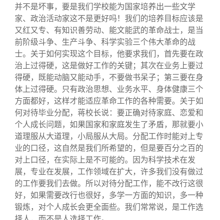
并不是坏事，要是我们学校能为国家培养出一些文学
家、政治活动家这不是更好吗！我们的培养目标应该是
又红又专、有知识善劳动、能文能武的革命战士，是当
前阶级斗争、生产斗争、科学实验三个伟大革命的战
士。关于如何实现这个目标，他要求我们，首先要在政
治上过得硬，这是做好工作的关键；其次在业务上要过
得硬，既能动脑又能动手，不要做书呆子；第三要在身
体上过得硬。只有政治思想、业务水平、身体健康三个
方面都好，这样才能适应革命工作的各种需要。关于如
何对待毕业分配，蒋校长说：要正确对待家庭、恋爱和
个人成长问题，如果国家和家庭发生了矛盾，那就要小
道理服从大道理，小局服从大局。分配工作时能对上专
业的口径，这自然是我们所希望的，但是要百分之百的
对上口径，在实际上是不可能的。因为科学技术在发
展，专业在发展，工作领域在扩大，许多我们没有做过
的工作要我们去做。所以对待分配工作，能不改行这很
好，如果需要改行也很好，多学一方面的知识，多一种
锻炼，对个人成长会更全面些。我们常常说，是工作选
择人，而不是人选择工作。