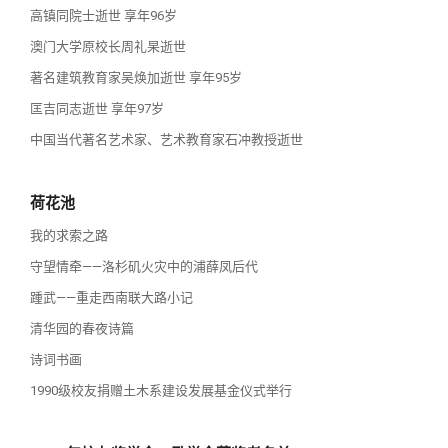
高镇同院士逝世 享年96岁
澳门大学原校长周礼杲逝世
著名建筑教育家吴焕加逝世 享年95岁
匡吉同志逝世 享年97岁
中国当代著名艺术家、艺术教育家石冲教授逝世
荷花池
我的求索之路
守望情牵——洛杉矶火灾中的浦薛凤后代
踵武——重走西南联大路小记
清华园的春夜诗篇
诗词书画
1990级校友捐赠土木系建设发展基金仪式举行