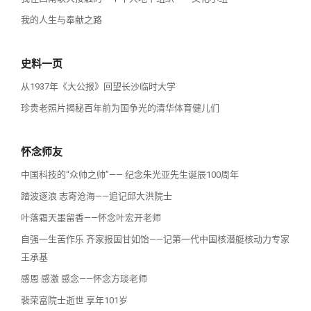
我的人生与奉献之路
史料一页
从1937年《大公报》回望长沙临时大学
珍贵老照片揭秘百年前为国争光的清华体育健儿们
怀念师友
中国科技的“众帅之帅”—— 纪念朱光亚先生诞辰100周年
踏波逐浪 志寄沧海——追记邱大洪院士
叶落霜天墨留香——怀念叶宏开老师
自强一生苦作乐 齐家报国甘如饴——记第一代中国核潜艇核动力专家
王承基
感恩 感激 感念——怀念方琰老师
裴荣富院士逝世 享年101岁