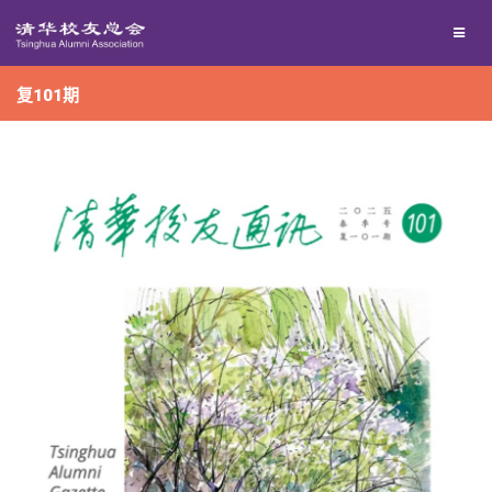
兴趣群体
捐赠方法
我要订阅
复101期
西南联大校友会
义工计划
新媒体平台
百年清华
校友服务
清华人物
校友总会
清华故事
终身学习
关闭
青春风采
信息化服务
总会简介
校友文苑
三创大赛
会长致辞