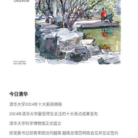
校友讲坛
实用信息
总会章程
校友视界
理事会名单
制度法规
联系我们
今日清华
清华大学2024年十大新闻揭晓
2024年清华大学最受师生关注的十大亮点成果发布
清华大学科学博物馆正式成立
校党委书记邱勇率团访问越南 越南总理范明政会见并见证签约