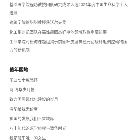
基础医学院程功教授团队研究成果入选2024年度中国生命科学十大
进展
建筑学院徐甜甜教授获沃尔夫奖
化工系刘凯团队在高性能固态锂电池领域取得重要进展
生命学院时松海课题组揭示前额叶皮层神经元初级纤毛调控动物压
力的新机制
值年园地
毕业七十载感怀
诗 清华岁月情
致力国图现代化建设的岁月
清华给我无价宝
祖国的发展我们不曾缺席
八十年代的求学旅程与清华时光
我是班里唯一的女生