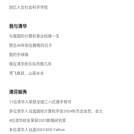
回忆人文社会科学学院
我与清华
与我国的计算机事业结缘一生
想念46年前在静斋的日子
我的手球缘
我在清华民乐队的那几年
鸢飞鱼跃，山高水长
清芬挺秀
11位清华人荣获全国三八红旗手称号
多位清华人当选国际计算机学会2024年杰出会员、会士
4位清华校友荣获2025斯隆研究奖
多位清华人当选2025 IEEE Fellow