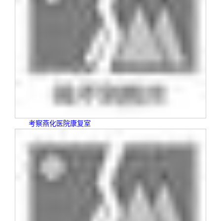
校友文苑
三创大赛
会长致辞
校友讲坛
实用信息
总会章程
校友视界
理事会名单
制度法规
联系我们
考察燕化医院康复室