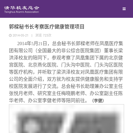
校友联络
回馈母校
地区联络
郭樑秘书长考察医疗健康管理项目
2014-05-21
|
浏览
723
次
2014
年
月
日，总会秘书长郭樑老师在凤凰医疗集
媒体平台
5
21
年级联络
捐赠项目
团有限公司（全国最大的非公综合医院集团）董事长梁
洪泽校友的陪同下，参观考察了凤凰集团下属的北京健
百年清华
院系校友工作
捐赠新闻
《清华校友通讯》
宫医院、北京燕化医院、门头沟中医院、门头沟区医院
等医疗机构，并听取了梁洪泽校友对凤凰医疗集团有限
公司的全面介绍，双方就为校友提供健康服务和支持学
校友服务
专业委员会
捐赠纪事
《水木清华》
清华人物
校医院发展进行了交流。总会秘书长助理兼办公室主任
张悦月老师、研究室主任梅晓鹏老师、办公室副主任陈
校友总会
兴趣群体
捐赠方法
我要订阅
清华故事
终身学习
华老师、办公室李健老师等陪同前往。
（李健）
关闭
西南联大校友会
义工计划
新媒体平台
青春风采
信息化服务
总会简介