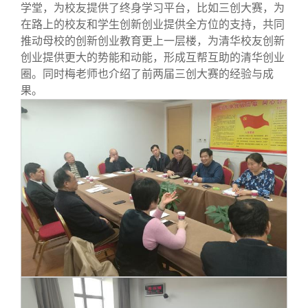
校友文苑
三创大赛
会长致辞
学堂，为校友提供了终身学习平台，比如三创大赛，为
在路上的校友和学生创新创业提供全方位的支持，共同
推动母校的创新创业教育更上一层楼，为清华校友创新
校友讲坛
实用信息
总会章程
创业提供更大的势能和动能，形成互帮互助的清华创业
圈。同时梅老师也介绍了前两届三创大赛的经验与成
校友视界
理事会名单
果。
制度法规
联系我们