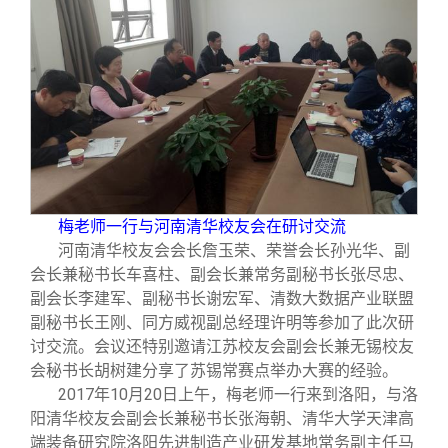
梅老师一行与河南清华校友会在研讨交流
河南清华校友会会长詹玉荣、荣誉会长孙光华、副
会长兼秘书长车喜柱、副会长兼常务副秘书长张尽忠、
副会长李建军、副秘书长谢宏军、清数大数据产业联盟
副秘书长王刚、同方威视副总经理许明等参加了此次研
讨交流。会议还特别邀请江苏校友会副会长兼无锡校友
会秘书长胡树建分享了苏锡常赛点举办大赛的经验。
2017
年10月20日上午，梅老师一行来到洛阳，与洛
阳清华校友会副会长兼秘书长张海朝、清华大学天津高
端装备研究院洛阳先进制造产业研发基地常务副主任马