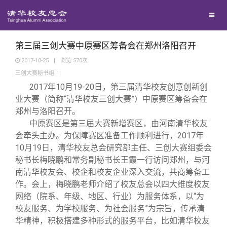
校友联络
回馈母校
地区联络
第三届三创大赛中原赛区筹备会在郑州洛阳召开
2017-10-25
|
浏览
570
次
三创大赛秘书组
|
媒体平台
年级联络
捐赠项目
2017
年10月19-20日，第三届清华校友创意创新创
业大赛（简称“清华校友三创大赛”）中原赛区筹备会在
百年清华
院系校友工作
捐赠新闻
《清华校友通讯》
郑州与洛阳召开。
中原赛区是第三届大赛新增赛区，由河南清华校友
会牵头主办。为保障赛区准备工作顺利进行，2017年
校友服务
专业委员会
捐赠纪事
《水木清华》
清华人物
10月19日，清华校友总会研究部主任、三创大赛组委会
秘书长梅晓鹏和常务副秘书长王霞一行访问郑州，与河
校友总会
兴趣群体
捐赠方法
我要订阅
清华故事
终身学习
南清华校友会、校企和校友企业深入交流，共商筹备工
作。会上，梅晓鹏老师介绍了校友总会以四大维度校友
网络（院系、年级、地区、行业）为服务体系，以“为
关闭
西南联大校友会
义工计划
新媒体平台
青春风采
信息化服务
总会简介
校友服务、为学校服务、为社会服务”为宗旨，传承清
华精神，积极搭建多种形式的服务平台，比如清华校友