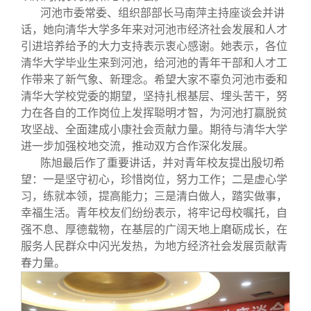
河池市委常委、组织部部长马南萍主持座谈会并讲
话，她向清华大学多年来对河池市经济社会发展和人才
引进培养给予的大力支持表示衷心感谢。她表示，各位
清华大学毕业生来到河池，给河池的青年干部和人才工
作带来了新气象、新理念。希望大家不辜负河池市委和
清华大学校党委的期望，坚持扎根基层、埋头苦干，努
力在各自的工作岗位上发挥聪明才智，为河池打赢脱贫
攻坚战、全面建成小康社会贡献力量。期待与清华大学
进一步加强校地交流，推动双方合作深化发展。
陈旭最后作了重要讲话，并对青年校友提出殷切希
望：一是坚守初心，珍惜岗位，努力工作；二是虚心学
习，练就本领，提高能力；三是清白做人，踏实做事，
幸福生活。青年校友们纷纷表示，将牢记母校嘱托，自
强不息、厚德载物，在基层的广阔天地上磨砺成长，在
服务人民群众中闪光发热，为地方经济社会发展贡献青
春力量。