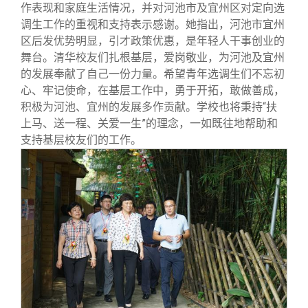
校友文苑
三创大赛
会长致辞
作表现和家庭生活情况，并对河池市及宜州区对定向选
调生工作的重视和支持表示感谢。她指出，河池市宜州
区后发优势明显，引才政策优惠，是年轻人干事创业的
校友讲坛
实用信息
总会章程
舞台。清华校友们扎根基层，爱岗敬业，为河池及宜州
的发展奉献了自己一份力量。希望青年选调生们不忘初
校友视界
理事会名单
心、牢记使命，在基层工作中，勇于开拓，敢做善成，
积极为河池、宜州的发展多作贡献。学校也将秉持“扶
上马、送一程、关爱一生”的理念，一如既往地帮助和
制度法规
支持基层校友们的工作。
联系我们