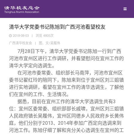
校友联络
回馈母校
地区联络
清华大学党委书记陈旭到广西河池看望校友
2018-08-03
|
浏览
4805
次
广西清华校友会
|
图、文/吴履伟
媒体平台
年级联络
捐赠项目
7
月28日下午，清华大学党委书记陈旭一行到广西
河池市宜州区进行工作调研，并看望慰问在宜州工作的
百年清华
院系校友工作
捐赠新闻
《清华校友通讯》
清华大学定向选调生。
在河池市委常委、组织部长马南萍，河池市宜州区
委书记翟红玲的陪同下，陈旭来到位于宜州区刘三姐镇
校友服务
专业委员会
捐赠纪事
《水木清华》
清华人物
进行实地调研，看望在宜州工作的清华选调生，了解他
们在宜州的工作、生活情况。
校友总会
兴趣群体
捐赠方法
我要订阅
清华故事
终身学习
据悉，目前在宜州工作的清华大学选调生共有3
位：宜州区委常委、组织部部长戚啸，宜州区刘三姐镇
人民政府镇长吴履伟，宜州区同德乡人民政府乡长黄伟
关闭
西南联大校友会
义工计划
新媒体平台
青春风采
信息化服务
总会简介
庭，他们分别于2013、2014年参加广西定向选调来到
河池工作。陈旭仔细了解和充分关心选调生在宜州的工