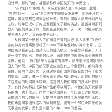
校友文苑
三创大赛
会长致辞
设计师，那时的他，甚至被称做中国航天的
“18
勇士
”
。
“东方红
1
号
”
的成功，令戚发韧的人生一帆风顺。此后，
“
东方红
2
号
”
、
“
风云
”
卫星等在中国航天发展史上彪炳千秋的里
校友讲坛
实用信息
总会章程
程碑，戚发韧都在担当总设计师。直到中国载人航天计划启动
之时，时年已近
60
岁的戚发韧迎来了新的挑战，担当神州系列
载人飞船的总设计师，最终直至总指挥。这一次，他把宇航员
校友视界
理事会名单
安全送入太空，又确保安全返回。
从我国第一艘载人飞船神舟五号到执行“多人多天”飞行任
务的神舟六号再到即将于
2008
年下半年发射的
“
神舟七号
”
。在
制度法规
中国民众看来无比激动人心的载人航天，在戚发韧看来，无非
是一项工作而已。在他的心理，思虑的是中国航天事业未来的
发展。他说：
“
我们航天人总喜欢有事干，航天事业是国家综合
联系我们
国力的体现，中国的航天事业应该说有三个里程碑，都搞得比
较好，影响也比较大，这就说明我们国家的综合国力有了很大
的提高。以前，搞一个航天事业时间都比较长，而我们的探月
工程完成的时间就比较短，这是因为我们国家的技术比较好
了，有好多的科技成果和产品都可以用了。
21
世纪航天发展得
特别快，也非常热，同样也希望国家有一个比较长远的规划。
既能结合自我的情况，又能够与国外的整个发展形势相适应。
我们希望国家通过这次的体制调整，能有一个部门全面考虑航
天事业的发展，尤其是以后的
20
年、
30
年的发展。
”