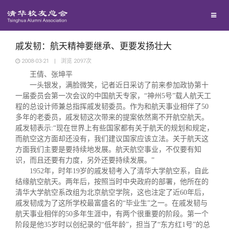
校友联络
回馈母校
地区联络
戚发韧：航天精神要继承、更要发扬壮大
2008-03-21
|
浏览
2097
次
王倩、张坤平
媒体平台
年级联络
捐赠项目
一头银发，满脸微笑，记者近日采访了前来参加政协第十
一届委员会第一次会议的中国航天专家，
“
神州
5
号
”
载人航天工
百年清华
程的总设计师兼总指挥戚发韧委员。作为和航天事业相伴了
院系校友工作
捐赠新闻
《清华校友通讯》
50
多年的老委员，戚发韧这次带来的提案依然离不开航空航天。
戚发韧表示
:“
现在世界上有些国家都有关于航天的规划和规定，
校友服务
专业委员会
捐赠纪事
《水木清华》
清华人物
而航空这方面却还没有，我们建议国家应该立法。关于航天这
方面我们主要是要持续地发展。航天航空事业，不仅要有知
识，而且还要有力度，另外还要持续发展。
”
校友总会
兴趣群体
捐赠方法
我要订阅
清华故事
终身学习
1952
年，时年
19
岁的戚发韧考入了清华大学航空系，自此
结缘航空航天。两年后，按照当时中央政府的部署，他所在的
清华大学航空系改组为北京航空学院，这也注定了近
60
年后，
关闭
西南联大校友会
义工计划
新媒体平台
青春风采
信息化服务
总会简介
戚发韧成为了这所学校最富盛名的
“
毕业生
”
之一。在戚发韧与
航天事业相伴的
50
多年生涯中，有两个很重要的阶段。第一个
阶段是他
35
岁时以创纪录的
“
低年龄
”
，担当了
“
东方红
1
号
”
的总