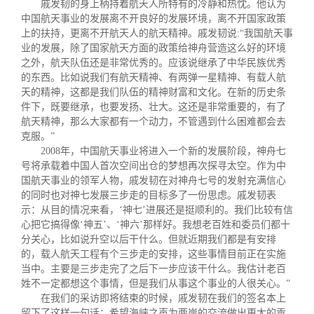
戚发韧的身上柄持着航天人所特有的冷静和热忱。他认为
中国航天事业的发展离不开良好的发展环境，离不开国家政策
上的扶持，更离不开航天人的航天精神。戚发韧说
:“
我国航天事
业的发展，除了国家航天方面的政策给神舟营造这么好的环境
之外，航天队伍还是非常优秀的。应该说继承了中华民族优秀
的东西。比如说我们有航天精神、有两弹一星精神、有载人航
天的精神，这都是我们队伍的精神财富和文化。在新的历史条
件下，既要继承，也要发扬、壮大。这还是非常重要的，有了
航天精神，那么大家都有一个动力，不管遇到什么困难都会去
克服。
”
2008
年，中国航天事业将进入一个新的发展阶段，神舟七
号将承载着中国人首次空间出仓的梦想再次探寻太空。作为中
国航天事业的领军人物，戚发韧在对神舟七号的发射充满信心
的同时也对神七发展三步走的目标多了一份思虑。戚发韧表
示：从目的情况来看，
‘
神七
’
进展还是挺顺利的。我们比较有信
心把它搞得像
‘
神五
’
、
‘
神六
’
那样好。我想老百姓和委员们都十
分关心，比如说升空以后干什么。但就近期我们都是有安排
的，载人航天工程有个三步走的安排，这些事情目前正在实施
当中。主要是三步走完了之后下一步应该干什么。我估计老百
姓不一定都想这个事情，但是我们从事这个事业的人很关心。”
在我们的采访即将结束的时候，戚发韧在我们的签名本上
留下了这样一句话：希望海峡之声为两岸的交流做出更大的贡