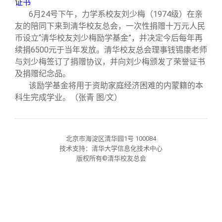
证书
校友文苑
三创大赛
会长致辞
6
月24号下午，力学系校友刘少梅（1974级）在亲
友的陪同下来到清华校友总会，一次性捐赠十万元人民
校友讲坛
实用信息
总会章程
币设立“清华校友刘少梅励学基金”，并决定今后每年再
续捐6500元于当年发放。清华校友总会理事钱锡康老师
与刘少梅签订了捐赠协议，并向刘少梅颁发了荣誉证书
校友视界
理事会名单
及捐赠纪念品。
该励学基金将用于资助家庭经济困难的内蒙籍的本
制度法规
科生完成学业。
（张青 图/文）
联系我们
北京市海淀区清华园1号 100084
技术支持：清华大学信息化技术中心
版权所有©清华校友总会