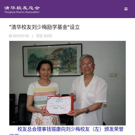
兴趣群体
捐赠方法
西南联大校友会
义工计划
“清华校友刘少梅励学基金”设立
2010-07-02
|
浏览
350
次
媒体平台
百年清华
《清华校友通讯》
校友服务
《水木清华》
清华人物
校友总会
我要订阅
清华故事
终身学习
关闭
新媒体平台
青春风采
信息化服务
总会简介
校友总会理事钱锡康向刘少梅校友（左）颁发荣誉