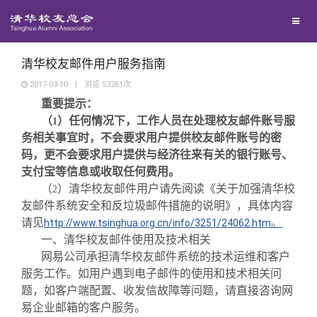
校友总会
兴趣群体
捐赠方法
我要订阅
清华故事
终身学习
关闭
西南联大校友会
义工计划
新媒体平台
青春风采
信息化服务
总会简介
清华校友邮件用户服务指南
2017-03-10
|
浏览
53261
次
重要提示：
校友文苑
三创大赛
会长致辞
（
）任何情况下，工作人员在处理校友邮件账号服
1
务相关事宜时，不会要求用户提供校友邮件账号的密
校友讲坛
实用信息
总会章程
码，更不会要求用户提供与经济往来有关的银行账号、
支付宝等信息或收取任何费用。
（
）清华校友邮件用户请先阅读《关于加强清华校
2
校友视界
理事会名单
友邮件系统安全和反垃圾邮件措施的说明》，具体内容
请见
。
http://www.tsinghua.org.cn/info/3251/24062.htm
制度法规
一、清华校友邮件使用及技术相关
网易公司承担清华校友邮件系统的技术运维和客户
服务工作。如用户遇到电子邮件的使用和技术相关问
联系我们
题，如客户端配置、收发信故障等问题，请直接咨询网
易企业邮箱的客户服务。