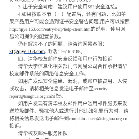
3.
出于安全考虑，建议用户使用
安全连接。
SSL
4.
如果按照本节（一）配置后，还有问题，比如苹
果产品用户可能会遇到证书安全警告问题
用户可以按照
,
的说明，使用网
http://qiye.163.com/entry/help/help-client.htm
易公司提供的配置参数。
仍有解决不了的问题，请咨询网易客服：
kf@qiye.163.com
,
电话
。
：
9516-3188
四、清华校友邮件安全反馈和用户行为投诉
清华大学信息化相关部门与网易公司合作承担清华
校友邮件系统的网络信息安全工作。
如用户发现安全隐患、漏洞，或账户被冒用、入侵
或攻击，请将相关信息发送电子邮件至
security-
反馈。
report@tsinghua.org.cn
如用户发现有清华校友邮件用户滥用邮件服务来发
送垃圾邮件、骚扰他人或进行其他违法犯罪行为时，请
将相关信息发送电子邮件到
complain-abuse@tsinghua.org.cn
投诉。
清华校友邮件服务团队