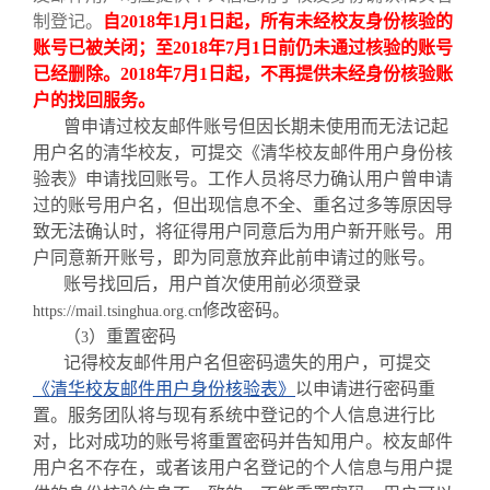
制登记。
自
2018
年
1
月
1
日起，所有未经校友身份核验的
账号已被关闭；至
2018
年
7
月
1
日前仍未通过核验的账号
已经删除。
2018
年
7
月
1
日起，不再提供未经身份核验账
户的找回服务。
曾申请过校友邮件账号但因长期未使用而无法记起
用户名的清华校友，可提交《清华校友邮件用户身份核
验表》申请找回账号。工作人员将尽力确认用户曾申请
过的账号用户名，但出现信息不全、重名过多等原因导
致无法确认时，将征得用户同意后为用户新开账号。用
户同意新开账号，即为同意放弃此前申请过的账号。
账号找回后，用户首次使用前必须登录
修改密码。
https://mail.tsinghua.org.cn
（
）重置密码
3
记得校友邮件用户名但密码遗失的用户，可提交
《清华校友邮件用户身份核验表》
以申请进行密码重
置。服务团队将与现有系统中登记的个人信息进行比
对，比对成功的账号将重置密码并告知用户。校友邮件
用户名不存在，或者该用户名登记的个人信息与用户提