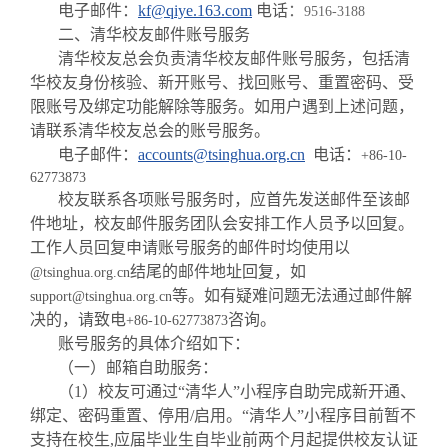
电子邮件：
kf@qiye.163.com
电话
：
9516-3188
二、清华校友邮件账号服务
清华校友总会负责清华校友邮件账号服务，包括清
华校友身份核验、新开账号、找回账号、重置密码、受
限账号及绑定功能解除等服务。如用户遇到上述问题，
请联系清华校友总会的账号服务。
电子邮件：
accounts@tsinghua.org.cn
电话：
+86-10-
62773873
校友联系各项账号服务时，应首先发送邮件至该邮
件地址，校友邮件服务团队会安排工作人员予以回复。
工作人员回复申请账号服务的邮件时均使用以
结尾的邮件地址回复，如
@tsinghua.org.cn
等。如有疑难问题无法通过邮件解
support@tsinghua.org.cn
决的，请致电
咨询。
+86-10-62773873
账号服务的具体介绍如下：
（一）
邮箱自助服务：
（1）校友可通过“清华人”小程序自助完成新开通、
绑定、密码重置、停用/启用。
“清华人”小程序目前暂不
支持在校生,应届毕业生自毕业前两个月起提供校友认证