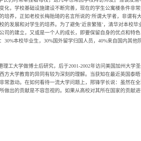
变化，学校基础设施建设不断完善，现在的学生公寓楼条件非常
的培养，正如老校长梅贻琦的名言所说的‘所谓大学者，非谓有大
校的发展和对学生的培养。为了避免‘近亲繁殖’，清华对本校毕
公司的建立，又或是一个人的成长，即要保留自身的优点和特色
30%本校毕业生，30%国外留学归国人员，40%来自国内其
香港理工大学做博士后研究，后于2001-2002年访问美国加州大
西方大学教育的异同有较为深刻的理解。当获知在最近英国泰晤
得非常激动。在如何看待一流大学问题上，邢锋学长说：虽然在
所做出的贡献是不容忽视的。如果从高校对其所在国家的贡献进