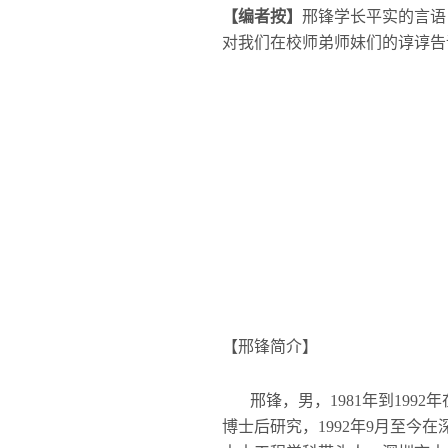
【编者按】
邢锋学长平实的言语
对
我们在校师弟师妹们的谆谆告
【邢锋简介】
邢锋，男，1981
年到1992
年
博士后研究，1992
年9
月至今在