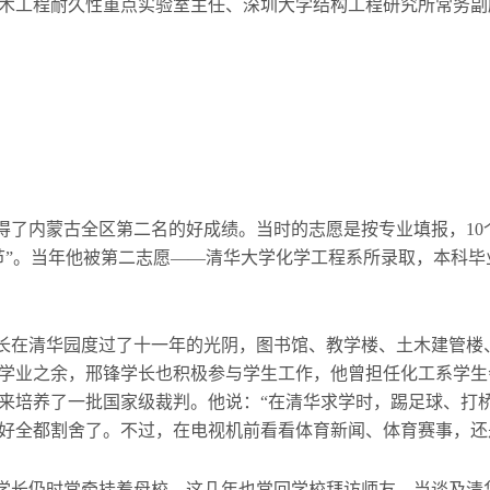
木工程耐久性重点实验室主任、深圳大学结构工程研究所常务副
取得了内蒙古全区第二名的好成绩。当时的志愿是按专业填报，10
节”。当年他被第二志愿——清华大学化学工程系所录取，本科
长在清华园度过了十一年的光阴，图书馆、教学楼、土木建管楼
学业之余，邢锋学长也积极参与学生工作，他曾担任化工系学生
来培养了一批国家级裁判。他说：“在清华求学时，踢足球、打
好全都割舍了。不过，在电视机前看看体育新闻、体育赛事，还
长仍时常牵挂着母校，这几年也常回学校拜访师友。当谈及清