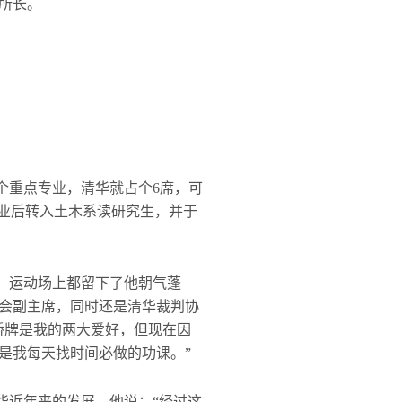
所长。
个重点专业，清华就占个6席，可
毕业后转入土木系读研究生，并于
、运动场上都留下了他朝气蓬
会副主席，同时还是清华裁判协
桥牌是我的两大爱好，但现在因
是我每天找时间必做的功课。”
华近年来的发展，他说：“经过这