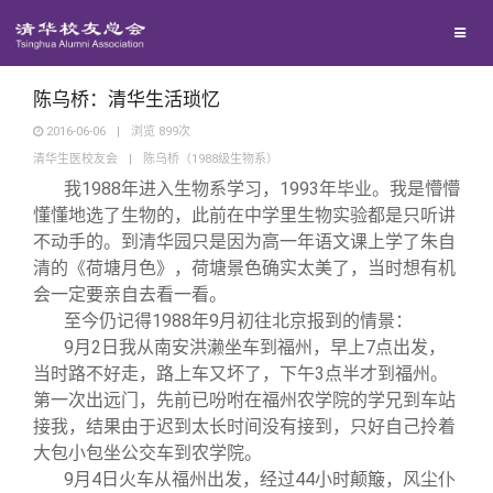
兴趣群体
捐赠方法
我要订阅
清华故事
西南联大校友会
义工计划
新媒体平台
青春风采
陈乌桥：清华生活琐忆
2016-06-06
|
浏览
899
次
清华生医校友会
|
陈乌桥（1988级生物系）
校友文苑
我1988年进入生物系学习，1993年毕业。我是懵懵
懂懂地选了生物的，此前在中学里生物实验都是只听讲
校友讲坛
不动手的。到清华园只是因为高一年语文课上学了朱自
清的《荷塘月色》，荷塘景色确实太美了，当时想有机
会一定要亲自去看一看。
校友视界
至今仍记得1988年9月初往北京报到的情景：
9
月2日我从南安洪濑坐车到福州，早上7点出发，
校友服务
当时路不好走，路上车又坏了，下午3点半才到福州。
第一次出远门，先前已吩咐在福州农学院的学兄到车站
接我，结果由于迟到太长时间没有接到，只好自己拎着
校友总会
终身学习
大包小包坐公交车到农学院。
9
月4日火车从福州出发，经过44小时颠簸，风尘仆