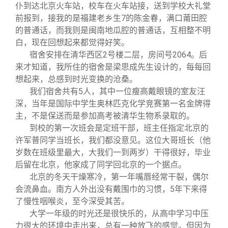
关闭
信息化服务
总会简介
仆到达北京火车站，校车在火车站接，送到学校大礼堂
前报到，接我的是福建老乡生7的陈金春，满口莆田腔
的普通话，而我则是闽南地瓜腔的普通话，互相整不明
三创大赛
会长致辞
白，现在回想起来都觉得好笑。
宿舍安排在清华西区2号楼二层，房间号2064。后
实用信息
总会章程
来才知道，我所住的宿舍是梁思成先生设计的，每每回
想起来，总感到时光变换的沧桑。
我们宿舍共有5人，其中一位瘦高戴眼镜的室友汪
理事会名单
深，当年是国际中学生奥林匹克化学竞赛第一名金牌得
主，不是保送而是参加高考被清华生物系录取的。
制度法规
到校的第一次班会是定班干部，班主任指定北京的
许军普同学当班长，我们都没意见。这位大哥班长（他
岁数在班级里最大，大我们一到两岁）干得很好，毕业
联系我们
后留在北京，他家成了同学回北京的一个据点。
北京的冬天干燥寒冷，第一年嘴唇经常干裂，偶尔
会流鼻血。南方人外出没有戴围巾的习惯，5年下来得
了慢性咽喉炎，至今深受其苦。
大学一年级的时光还是很快乐的，从高中学习中压
力很大的环境中走出来，总有一种放飞的感觉。但因为