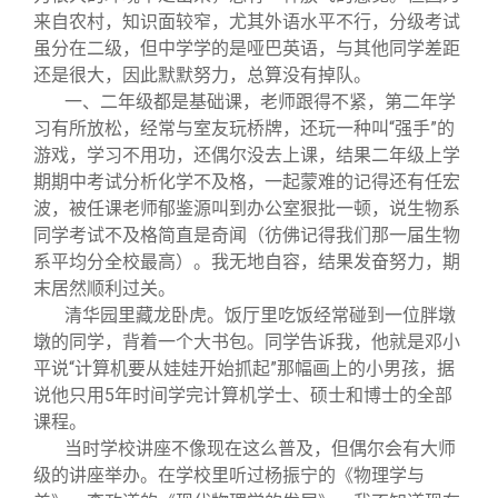
来自农村，知识面较窄，尤其外语水平不行，分级考试
虽分在二级，但中学学的是哑巴英语，与其他同学差距
还是很大，因此默默努力，总算没有掉队。
一、二年级都是基础课，老师跟得不紧，第二年学
习有所放松，经常与室友玩桥牌，还玩一种叫“强手”的
游戏，学习不用功，还偶尔没去上课，结果二年级上学
期期中考试分析化学不及格，一起蒙难的记得还有任宏
波，被任课老师郁鉴源叫到办公室狠批一顿，说生物系
同学考试不及格简直是奇闻（彷佛记得我们那一届生物
系平均分全校最高）。我无地自容，结果发奋努力，期
末居然顺利过关。
清华园里藏龙卧虎。饭厅里吃饭经常碰到一位胖墩
墩的同学，背着一个大书包。同学告诉我，他就是邓小
平说“计算机要从娃娃开始抓起”那幅画上的小男孩，据
说他只用5年时间学完计算机学士、硕士和博士的全部
课程。
当时学校讲座不像现在这么普及，但偶尔会有大师
级的讲座举办。在学校里听过杨振宁的《物理学与