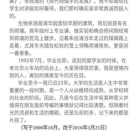
美》、李政道的《现代物理学的发展》。我不知道现在
学生对讲座如何看待，我们那时确实是非常真诚而投入
的。
生物系馆是清华园里较早期的建筑，背后就是有名
的荷塘。高年级时上专业课、做实验和晚自修间隙经常
到荷塘的荒岛上散步。沿着朱自清当年走过的煤屑路上
走着，尤其冬天踏在松软的雪上领略荷塘夜色，更是另
一番景象。
1993
年7月，毕业在即，送别同窗学友的时候，在
老北京火车站的站台上，大家哭得很厉害。我是感情内
敛的人，离别的情景至今历历在目。
毕业至今一晃已近23年。大学的生活是人生中非常
重要的一段时期，是一个人从幼稚转向成熟、从学校转
向社会的阶段。因此，凡是今后在生活中有某种意义并
值得在朋友面前夸耀的事情就记得比较清楚。但随着时
光的流逝和生活的磨砺，还是忘却的多，记下来的都是
片段了。
（写于2008年10月，改于2016年3月25日）